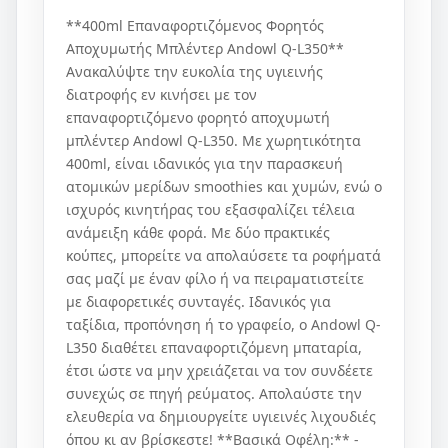
**400ml Επαναφορτιζόμενος Φορητός
Αποχυμωτής Μπλέντερ Andowl Q-L350**
Ανακαλύψτε την ευκολία της υγιεινής
διατροφής εν κινήσει με τον
επαναφορτιζόμενο φορητό αποχυμωτή
μπλέντερ Andowl Q-L350. Με χωρητικότητα
400ml, είναι ιδανικός για την παρασκευή
ατομικών μερίδων smoothies και χυμών, ενώ ο
ισχυρός κινητήρας του εξασφαλίζει τέλεια
ανάμειξη κάθε φορά. Με δύο πρακτικές
κούπες, μπορείτε να απολαύσετε τα ροφήματά
σας μαζί με έναν φίλο ή να πειραματιστείτε
με διαφορετικές συνταγές. Ιδανικός για
ταξίδια, προπόνηση ή το γραφείο, ο Andowl Q-
L350 διαθέτει επαναφορτιζόμενη μπαταρία,
έτσι ώστε να μην χρειάζεται να τον συνδέετε
συνεχώς σε πηγή ρεύματος. Απολαύστε την
ελευθερία να δημιουργείτε υγιεινές λιχουδιές
όπου κι αν βρίσκεστε! **Βασικά Οφέλη:** -