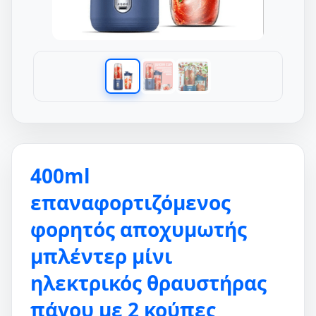
400ml
επαναφορτιζόμενος
φορητός αποχυμωτής
μπλέντερ μίνι
ηλεκτρικός θραυστήρας
πάγου με 2 κούπες