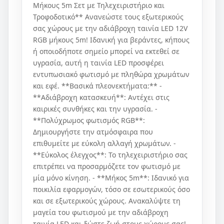
Μήκους 5m Σετ με Τηλεχειριστήριο και
Τροφοδοτικό** Ανανεώστε τους εξωτερικούς
σας χώρους με την αδιάβροχη ταινία LED 12V
RGB μήκους 5m! Ιδανική για βεράντες, κήπους
ή οποιοδήποτε σημείο μπορεί να εκτεθεί σε
υγρασία, αυτή η ταινία LED προσφέρει
εντυπωσιακό φωτισμό με πληθώρα χρωμάτων
και εφέ. **Βασικά πλεονεκτήματα:** -
**Αδιάβροχη κατασκευή**: Αντέχει στις
καιρικές συνθήκες και την υγρασία. -
**Πολύχρωμος φωτισμός RGB**:
Δημιουργήστε την ατμόσφαιρα που
επιθυμείτε με εύκολη αλλαγή χρωμάτων. -
**Εύκολος έλεγχος**: Το τηλεχειριστήριο σας
επιτρέπει να προσαρμόζετε τον φωτισμό με
μία μόνο κίνηση. - **Μήκος 5m**: Ιδανικό για
ποικιλία εφαρμογών, τόσο σε εσωτερικούς όσο
και σε εξωτερικούς χώρους. Ανακαλύψτε τη
μαγεία του φωτισμού με την αδιάβροχη
ταινία LED και δώστε ζωή στους χώρους σας!