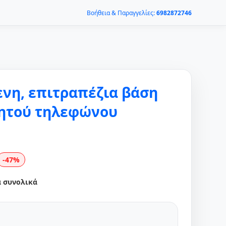
Βοήθεια & Παραγγελίες:
6982872746
νη, επιτραπέζια βάση
νητού τηλεφώνου
-47%
α συνολικά