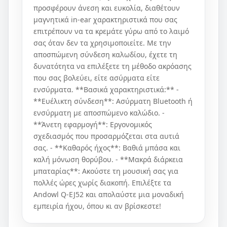
προσφέρουν άνεση και ευκολία, διαθέτουν
μαγνητικά in-ear χαρακτηριστικά που σας
επιτρέπουν να τα κρεμάτε γύρω από το λαιμό
σας όταν δεν τα χρησιμοποιείτε. Με την
αποσπώμενη σύνδεση καλωδίου, έχετε τη
δυνατότητα να επιλέξετε τη μέθοδο ακρόασης
που σας βολεύει, είτε ασύρματα είτε
ενσύρματα. **Βασικά χαρακτηριστικά:** -
**Ευέλικτη σύνδεση**: Ασύρματη Bluetooth ή
ενσύρματη με αποσπώμενο καλώδιο. -
**Άνετη εφαρμογή**: Εργονομικός
σχεδιασμός που προσαρμόζεται στα αυτιά
σας. - **Καθαρός ήχος**: Βαθιά μπάσα και
καλή μόνωση θορύβου. - **Μακρά διάρκεια
μπαταρίας**: Ακούστε τη μουσική σας για
πολλές ώρες χωρίς διακοπή. Επιλέξτε τα
Andowl Q-EJ52 και απολαύστε μια μοναδική
εμπειρία ήχου, όπου κι αν βρίσκεστε!