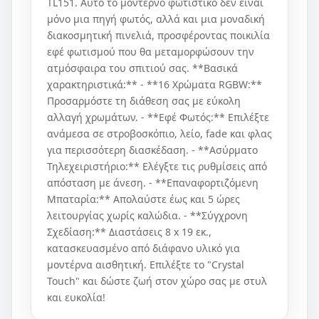
TL151. Αυτό το μοντέρνο φωτιστικό δεν είναι
μόνο μια πηγή φωτός, αλλά και μια μοναδική
διακοσμητική πινελιά, προσφέροντας ποικιλία
εφέ φωτισμού που θα μεταμορφώσουν την
ατμόσφαιρα του σπιτιού σας. **Βασικά
χαρακτηριστικά:** - **16 Χρώματα RGBW:**
Προσαρμόστε τη διάθεση σας με εύκολη
αλλαγή χρωμάτων. - **Εφέ Φωτός:** Επιλέξτε
ανάμεσα σε στροβοσκόπιο, λείο, fade και φλας
για περισσότερη διασκέδαση. - **Ασύρματο
Τηλεχειριστήριο:** Ελέγξτε τις ρυθμίσεις από
απόσταση με άνεση. - **Επαναφορτιζόμενη
Μπαταρία:** Απολαύστε έως και 5 ώρες
λειτουργίας χωρίς καλώδια. - **Σύγχρονη
Σχεδίαση:** Διαστάσεις 8 x 19 εκ.,
κατασκευασμένο από διάφανο υλικό για
μοντέρνα αισθητική. Επιλέξτε το "Crystal
Touch" και δώστε ζωή στον χώρο σας με στυλ
και ευκολία!