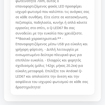
φωτεινότητα 70lm, αυτός ο
επαναφορτιζόμενος φακός LED προσφέρει
ισχυρό φωτισμό που καλύπτει τις ανάγκες σας
σε κάθε συνθήκη. Είτε είστε σε κατασκήνωση,
πεζοπορία, ποδηλασία, κυνήγι ή απλά κάνετε
εργασίες στο σπίτι, ο Q-LED67 θα σας
συνοδεύει με την ευκολία που χρειάζεστε.
**Βασικά χαρακτηριστικά:** -
Επαναφορτιζόμενος μέσω USB για εύκολη και
γρήγορη φόρτιση. - Διπλή λειτουργία με
ενσωματωμένο δεύτερο πλευρικό φως για
επιπλέον ευκολία. - Ελαφρύς και φορητός
σχεδιασμός (μόλις 142gr, μήκος 20.2εκ) για
εύκολη μεταφορά. Επιλέξτε τον Andowl Q-
LED67 και απολαύστε την άνεση και την
ασφάλεια του ισχυρού φωτισμού σε κάθε σας
δραστηριότητα!