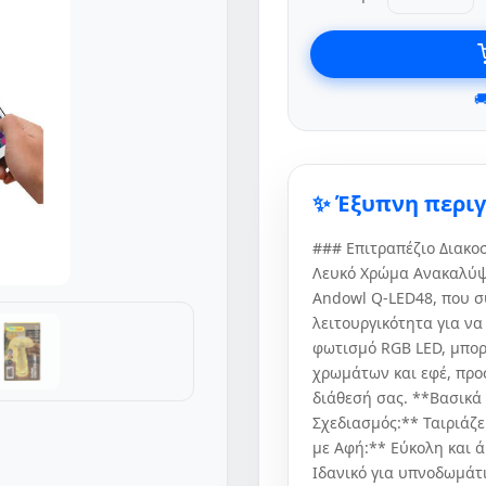

✨ Έξυπνη περι
### Επιτραπέζιο Διακο
Λευκό Χρώμα Ανακαλύψτ
Andowl Q-LED48, που σ
λειτουργικότητα για ν
φωτισμό RGB LED, μπορ
χρωμάτων και εφέ, προ
διάθεσή σας. **Βασικά
Σχεδιασμός:** Ταιριάζε
με Αφή:** Εύκολη και ά
Ιδανικό για υπνοδωμάτι