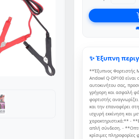

✨ Έξυπνη περι
**Έξυπνος Φορτιστής 
Andowl Q-DP100 είναι ο
αυτοκινήτου σας, προσφ
γρήγορη και ασφαλή φό
φορτιστής αναγνωρίζε
και την επαναφέρει στ
ισχυρή εκκίνηση και μ
χαρακτηριστικά:** - **
απλή σύνδεση. - **Οπτι
κρίσιμες πληροφορίες 