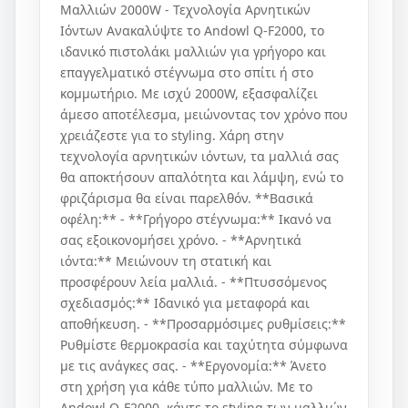
Μαλλιών 2000W - Τεχνολογία Αρνητικών
Ιόντων Ανακαλύψτε το Andowl Q-F2000, το
ιδανικό πιστολάκι μαλλιών για γρήγορο και
επαγγελματικό στέγνωμα στο σπίτι ή στο
κομμωτήριο. Με ισχύ 2000W, εξασφαλίζει
άμεσο αποτέλεσμα, μειώνοντας τον χρόνο που
χρειάζεστε για το styling. Χάρη στην
τεχνολογία αρνητικών ιόντων, τα μαλλιά σας
θα αποκτήσουν απαλότητα και λάμψη, ενώ το
φριζάρισμα θα είναι παρελθόν. **Βασικά
οφέλη:** - **Γρήγορο στέγνωμα:** Ικανό να
σας εξοικονομήσει χρόνο. - **Αρνητικά
ιόντα:** Μειώνουν τη στατική και
προσφέρουν λεία μαλλιά. - **Πτυσσόμενος
σχεδιασμός:** Ιδανικό για μεταφορά και
αποθήκευση. - **Προσαρμόσιμες ρυθμίσεις:**
Ρυθμίστε θερμοκρασία και ταχύτητα σύμφωνα
με τις ανάγκες σας. - **Εργονομία:** Άνετο
στη χρήση για κάθε τύπο μαλλιών. Με το
Andowl Q-F2000, κάντε το styling των μαλλιών