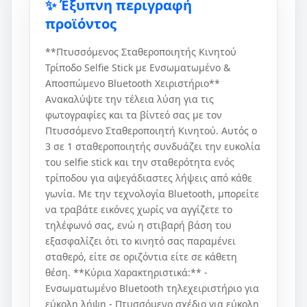
✨ Έξυπνη περιγραφή
προϊόντος
**Πτυσσόμενος Σταθεροποιητής Κινητού
Τρίποδο Selfie Stick με Ενσωματωμένο &
Αποσπώμενο Bluetooth Χειριστήριο**
Ανακαλύψτε την τέλεια λύση για τις
φωτογραφίες και τα βίντεό σας με τον
Πτυσσόμενο Σταθεροποιητή Κινητού. Αυτός ο
3 σε 1 σταθεροποιητής συνδυάζει την ευκολία
του selfie stick και την σταθερότητα ενός
τρίποδου για αψεγάδιαστες λήψεις από κάθε
γωνία. Με την τεχνολογία Bluetooth, μπορείτε
να τραβάτε εικόνες χωρίς να αγγίζετε το
τηλέφωνό σας, ενώ η στιβαρή βάση του
εξασφαλίζει ότι το κινητό σας παραμένει
σταθερό, είτε σε οριζόντια είτε σε κάθετη
θέση. **Κύρια Χαρακτηριστικά:** -
Ενσωματωμένο Bluetooth τηλεχειριστήριο για
εύκολη λήψη - Πτυσσόμενο σχέδιο για εύκολη