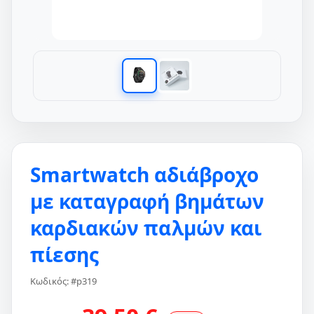
Smartwatch αδιάβροχο
με καταγραφή βημάτων
καρδιακών παλμών και
πίεσης
Κωδικός: #p319