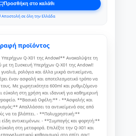
Προσθήκη στο καλάθι
 Αποστολή σε όλη την Ελλάδα
γραφή προϊόντος
 Υπερήχων Q-X01 της Andowl** Ανακαλύψτε τη
 με τη Συσκευή Υπερήχων Q-X01 της Andowl!
 γυαλιά, ρολόγια και άλλα μικρά αντικείμενα,
ρει έναν ασφαλή και αποτελεσματικό τρόπο να
τους. Με χωρητικότητα 600ml και ρυθμιζόμενο
ι εύκολη στη χρήση και ιδανική για καθημερινή
γραφείο. **Βασικά Οφέλη:** - **Ασφαλής και
ισμός:** Απαλλάσσει τα αντικείμενά σας από
ίς να τα βλάπτει. - **Πολυχρηστική:**
 είδη αντικειμένων. - **Συμπαγής και φορητή:**
 εύκολη στη μεταφορά. Επιλέξτε την Q-X01 και
 επαγγελματικού καθαρισμού στο σπίτι σας!