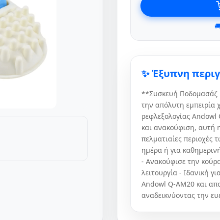

✨ Έξυπνη περι
**Συσκευή Ποδομασάζ 
την απόλυτη εμπειρία
ρεφλεξολογίας Andowl 
και ανακούφιση, αυτή η
πελματιαίες περιοχές τ
ημέρα ή για καθημεριν
- Ανακούφισε την κούρ
λειτουργία - Ιδανική γ
Andowl Q-AM20 και απο
αναδεικνύοντας την ευε