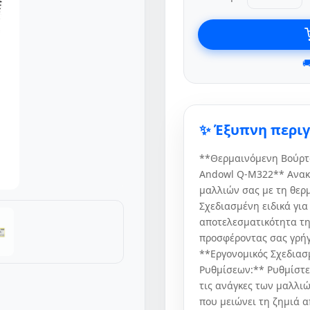

✨ Έξυπνη περι
**Θερμαινόμενη Βούρτσ
Andowl Q-M322** Ανακ
μαλλιών σας με τη θε
Σχεδιασμένη ειδικά για
αποτελεσματικότητα τη
προσφέροντας σας γρήγ
**Εργονομικός Σχεδιασ
Ρυθμίσεων:** Ρυθμίστε
τις ανάγκες των μαλλι
που μειώνει τη ζημιά α