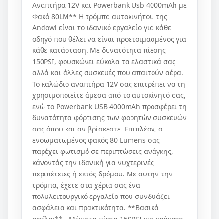
Αναπτήρα 12V και Powerbank Usb 4000mAh με
Φακό 80LM** Η τρόμπα αυτοκινήτου της
Andowl είναι το ιδανικό εργαλείο για κάθε
οδηγό που θέλει να είναι προετοιμασμένος για
κάθε κατάσταση. Με δυνατότητα πίεσης
150PSI, φουσκώνει εύκολα τα ελαστικά σας
αλλά και άλλες συσκευές που απαιτούν αέρα.
Το καλώδιο αναπτήρα 12V σας επιτρέπει να τη
χρησιμοποιείτε άμεσα από το αυτοκίνητό σας,
ενώ το Powerbank USB 4000mAh προσφέρει τη
δυνατότητα φόρτισης των φορητών συσκευών
σας όπου και αν βρίσκεστε. Επιπλέον, ο
ενσωματωμένος φακός 80 Lumens σας
παρέχει φωτισμό σε περιπτώσεις ανάγκης,
κάνοντάς την ιδανική για νυχτερινές
περιπέτειες ή εκτός δρόμου. Με αυτήν την
τρόμπα, έχετε στα χέρια σας ένα
πολυλειτουργικό εργαλείο που συνδυάζει
ασφάλεια και πρακτικότητα. **Βασικά
οφέλη:** - Μέγιστη πίεση 150PSI για γρήγορο